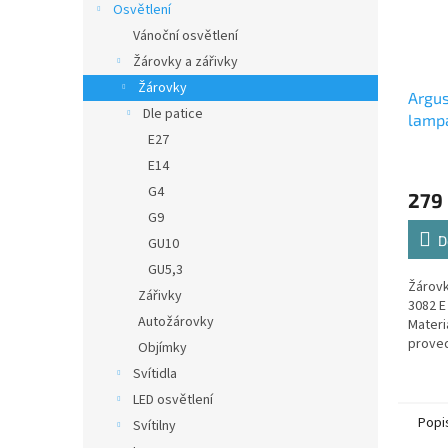
Osvětlení
Vánoční osvětlení
Žárovky a zářivky
Žárovky
Argus
Dle patice
lampa
E27
E14
G4
279
G9
D
GU10
GU5,3
Žárovk
Zářivky
3082 E 
Autožárovky
Materi
proved
Objímky
Svítidla
LED osvětlení
Popi
Svítilny