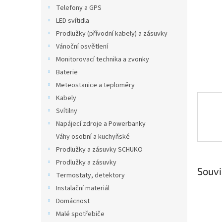
n
Telefony a GPS
e
LED svítidla
l
Prodlužky (přívodní kabely) a zásuvky
Vánoční osvětlení
Monitorovací technika a zvonky
Baterie
Meteostanice a teploměry
Kabely
Svítilny
Napájecí zdroje a Powerbanky
Váhy osobní a kuchyňské
Prodlužky a zásuvky SCHUKO
Prodlužky a zásuvky
Souvi
Termostaty, detektory
Instalační materiál
Domácnost
Malé spotřebiče