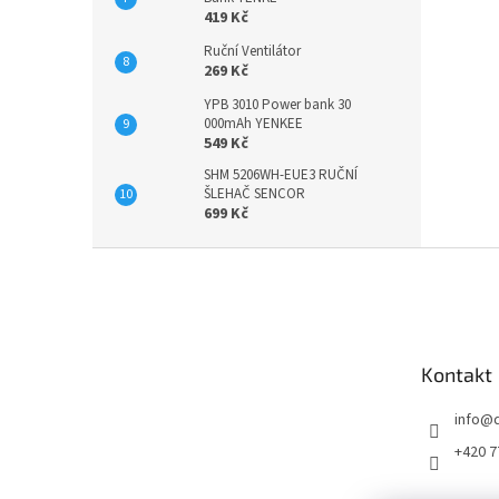
419 Kč
Ruční Ventilátor
269 Kč
YPB 3010 Power bank 30
000mAh YENKEE
549 Kč
SHM 5206WH-EUE3 RUČNÍ
ŠLEHAČ SENCOR
699 Kč
Z
á
p
a
t
Kontakt
í
info
@
+420 7