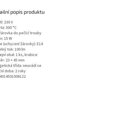
ailní popis produktu
í: 230 V
ta: 300 °C
 žárovka do pečící trouby
n: 15 W
e (uchycení žárovky): E14
lný tok: 100 lm
jní obal: 1 ks, krabice
ěr: 23 × 45 mm
getická třída: neuvádí se
ní doba: 2 roky
 4014501006122