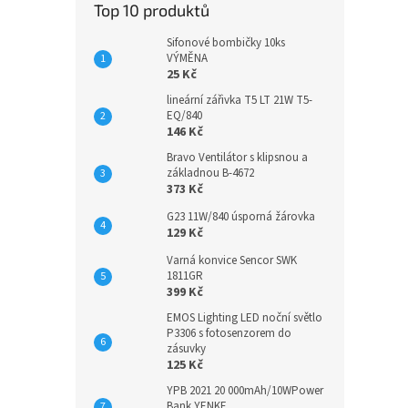
Top 10 produktů
Sifonové bombičky 10ks
VÝMĚNA
25 Kč
lineární zářivka T5 LT 21W T5-
EQ/840
146 Kč
Bravo Ventilátor s klipsnou a
základnou B-4672
373 Kč
G23 11W/840 úsporná žárovka
129 Kč
Varná konvice Sencor SWK
1811GR
399 Kč
EMOS Lighting LED noční světlo
P3306 s fotosenzorem do
zásuvky
125 Kč
YPB 2021 20 000mAh/10WPower
Bank YENKE