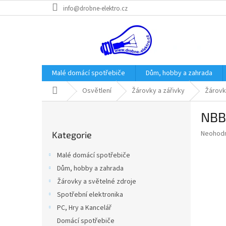
Přejít
info@drobne-elektro.cz
na
obsah
Malé domácí spotřebiče
Dům, hobby a zahrada
Domů
Osvětlení
Žárovky a zářivky
Žárovk
P
NBB 
o
Přeskočit
s
Průměr
Neohod
Kategorie
kategorie
t
hodnoce
r
produkt
Malé domácí spotřebiče
a
je
Dům, hobby a zahrada
0,0
n
z
Žárovky a světelné zdroje
n
5
í
Spotřební elektronika
hvězdič
p
PC, Hry a Kancelář
a
Domácí spotřebiče