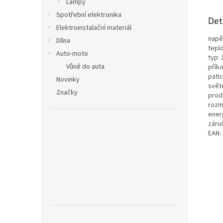
Lampy
Spotřební elektronika
Det
Elektroinstalační materiál
napět
Dílna
teplo
Auto-moto
typ:
Vůně do auta
příko
patic
Novinky
světe
Značky
prode
rozm
ener
záruč
EAN: