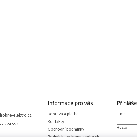
Informace pro vás
Přihláše
Doprava a platba
E-mail
drobne-elektro.cz
Kontakty
77 224 552
Heslo
Obchodní podmínky
Podmínky ochrany osobních