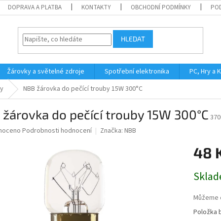
DOPRAVA A PLATBA
KONTAKTY
OBCHODNÍ PODMÍNKY
PO
HLEDAT
Žárovky a světelné zdroje
Spotřební elektronika
PC, Hry a 
y
NBB žárovka do pečící trouby 15W 300°C
žárovka do pečící trouby 15W 300°C
370
né
noceno
Podrobnosti hodnocení
Značka:
NBB
ní
48 
u
Měrná
Sklad
cena:
ek.
Můžeme d
Položka 