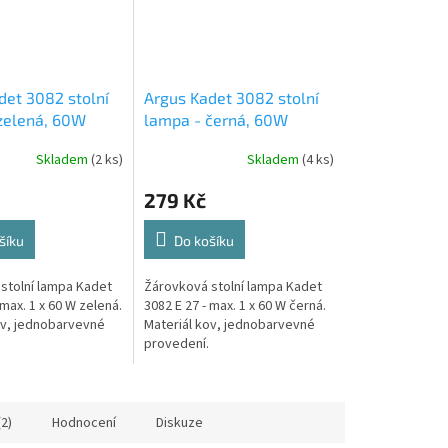
det 3082 stolní
Argus Kadet 3082 stolní
zelená, 60W
lampa - černá, 60W
Skladem
(2 ks)
Skladem
(4 ks)
279 Kč
šíku
Do košíku
stolní lampa Kadet
Žárovková stolní lampa Kadet
 max. 1 x 60 W zelená.
3082 E 27 - max. 1 x 60 W černá.
ov, jednobarvevné
Materiál kov, jednobarvevné
provedení.
(2)
Hodnocení
Diskuze