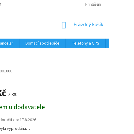
DMÍNKY OCHRANY OSOBNÍCH ÚDAJŮ
Přihlášení
NÁKUPNÍ
Prázdný košík
KOŠÍK
Kancelář
Domácí spotřebiče
Telefony a GPS
LED svítidla
001000
Kč
/ KS
em u dodavatele
oručit do:
17.8.2026
byla vyprodána…