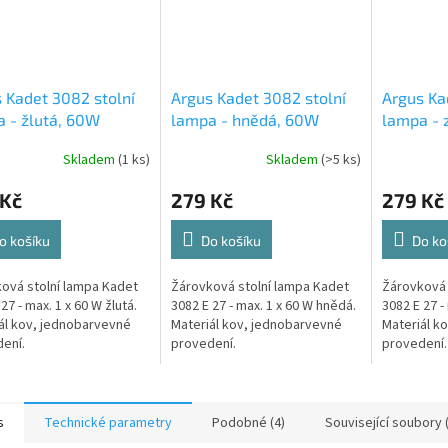
 Kadet 3082 stolní
Argus Kadet 3082 stolní
Argus Ka
 - žlutá, 60W
lampa - hnědá, 60W
lampa - 
Skladem
(1 ks)
Skladem
(>5 ks)
 Kč
279 Kč
279 Kč
o košíku
Do košíku
Do ko
ová stolní lampa Kadet
Žárovková stolní lampa Kadet
Žárovková 
27 - max. 1 x 60 W žlutá.
3082 E 27 - max. 1 x 60 W hnědá.
3082 E 27 -
ál kov, jednobarvevné
Materiál kov, jednobarvevné
Materiál k
ení.
provedení.
provedení.
s
Technické parametry
Podobné (4)
Související soubory 