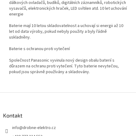
dálkových ovladačů, budíků, digitálních záznamníků, robotických
vysavačů, elektronických hraček, LED svítilen atd. 10 let uchování
energie
Baterie mají 10 letou skladovatelnost a uchovají si energii až 10
let od data výroby, pokud nebyly použity a byly řádně
uskladněny.
Baterie s ochranou proti vytečení
Společnost Panasonic vyvinula nový design obalu baterií s
důrazem na ochranu proti vytečení. Tyto baterie nevytečou,
pokud jsou správně používány a skladovány.
Z
á
p
a
Kontakt
t
info
@
drobne-elektro.cz
í