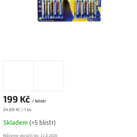
199 Kč
/ blistr
Měrná
24,88 Kč / 1 ks
cena:
Skladem
(>5 blistr)
Můžeme doručit do:
11.8.2026