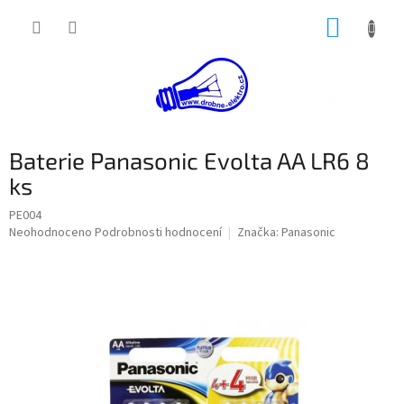
Přejít
NÁKUP
na
obsah
KOŠÍK
Baterie Panasonic Evolta AA LR6 8
ks
PE004
Průměrné
Neohodnoceno
Podrobnosti hodnocení
Značka:
Panasonic
hodnocení
produktu
je
0,0
z
5
hvězdiček.