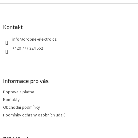
Z
á
p
a
Kontakt
t
info
@
drobne-elektro.cz
í
+420 777 224 552
Informace pro vás
Doprava a platba
Kontakty
Obchodní podmínky
Podmínky ochrany osobních údajů