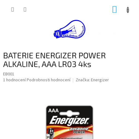
Přejít
NÁKUP
na
obsah
KOŠÍK
BATERIE ENERGIZER POWER
ALKALINE, AAA LR03 4ks
EB001
Průměrné
1 hodnocení
Podrobnosti hodnocení
Značka:
Energizer
hodnocení
produktu
je
5,0
z
5
hvězdiček.