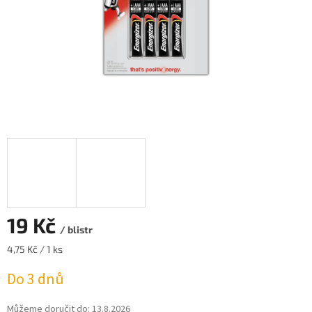
19 Kč
/ blistr
Měrná
4,75 Kč / 1 ks
cena:
Do 3 dnů
Můžeme doručit do:
13.8.2026