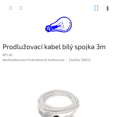
Přejít
NÁKUP
na
obsah
KOŠÍK
Prodlužovací kabel bílý spojka 3m
RPC42
Průměrné
Neohodnoceno
Podrobnosti hodnocení
Značka:
EMOS
hodnocení
produktu
je
0,0
z
5
hvězdiček.