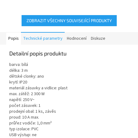
ZOBRAZIT VŠECHNY SOUVISEJÍCÍ PRODUKTY
Popis
Technické parametry
Hodnocení
Diskuze
Detailní popis produktu
barva: bílá
délka: 3 m
dětské clonky: ano
krytí: IP20
materiál zásuvky a vidlice: plast
max. zátěž: 2 300 W
napětí: 250 V~
počet zásuvek: 1
prodejní obal: 1 ks, závěs
proud: 10 A max.
průřez vodiče: 1,0 mm²
typ izolace: PVC
USB výstup: ne