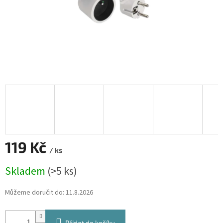
119 Kč
/ ks
Měrná
Skladem
(>5 ks)
cena:
Můžeme doručit do:
11.8.2026
Přidat do košíku