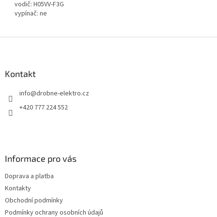
vodič: H05VV-F3G
vypínač: ne
Z
á
p
a
Kontakt
t
info
@
drobne-elektro.cz
í
+420 777 224 552
Informace pro vás
Doprava a platba
Kontakty
Obchodní podmínky
Podmínky ochrany osobních údajů