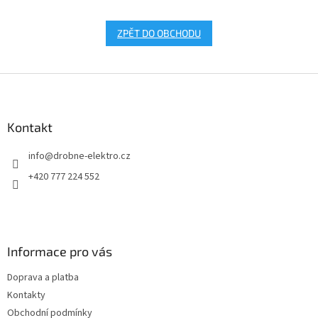
ZPĚT DO OBCHODU
Z
á
p
a
Kontakt
t
info
@
drobne-elektro.cz
í
+420 777 224 552
Informace pro vás
Doprava a platba
Kontakty
Obchodní podmínky