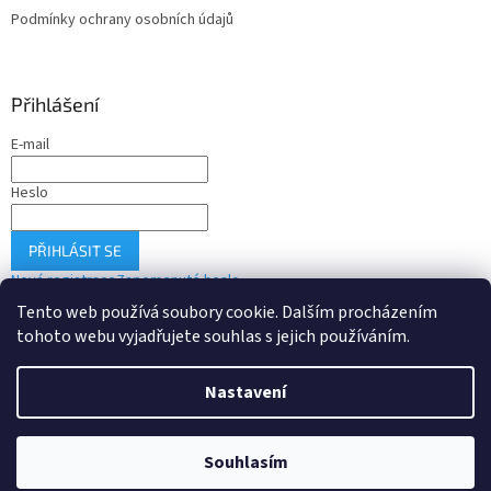
Podmínky ochrany osobních údajů
Přihlášení
E-mail
Heslo
PŘIHLÁSIT SE
Nová registrace
Zapomenuté heslo
Tento web používá soubory cookie. Dalším procházením
tohoto webu vyjadřujete souhlas s jejich používáním.
Vytvořil Shoptet
Nastavení
Copyright 2026
Drobné-elektro.cz
. Všechna práva vyhrazena.
Souhlasím
Upravit nastavení cookies