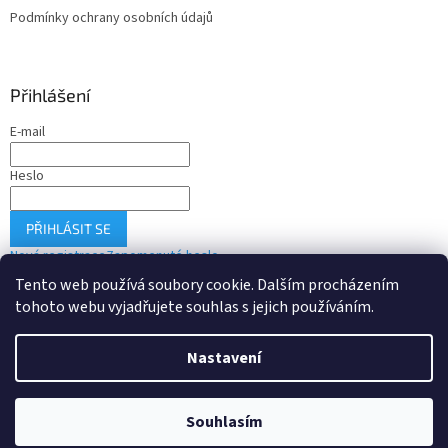
Podmínky ochrany osobních údajů
Přihlášení
E-mail
Heslo
PŘIHLÁSIT SE
Nová registrace
Zapomenuté heslo
Tento web používá soubory cookie. Dalším procházením
tohoto webu vyjadřujete souhlas s jejich používáním.
Vytvořil Shoptet
Nastavení
Copyright 2026
Drobné-elektro.cz
. Všechna práva vyhrazena.
Souhlasím
Upravit nastavení cookies