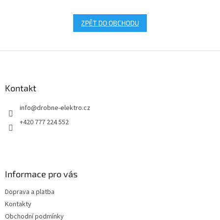
ZPĚT DO OBCHODU
Z
á
p
a
Kontakt
t
info
@
drobne-elektro.cz
í
+420 777 224 552
Informace pro vás
Doprava a platba
Kontakty
Obchodní podmínky