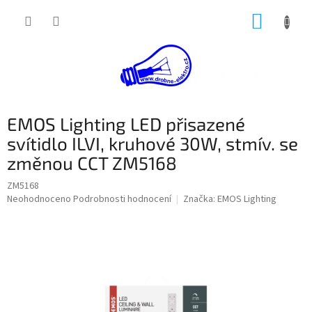
Přejít
NÁKUP
na
obsah
KOŠÍK
EMOS Lighting LED přisazené
svítidlo ILVI, kruhové 30W, stmív. se
změnou CCT ZM5168
ZM5168
Průměrné
Neohodnoceno
Podrobnosti hodnocení
Značka:
EMOS Lighting
hodnocení
produktu
je
0,0
z
5
hvězdiček.