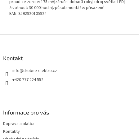
proud ze zdroje: 175 mA|záruční doba: 3 roky|zdroj světla: LED|
životnost: 30 000 hodin|způsob montáže: přisazené
EAN: 8592920105924
Z
á
p
a
Kontakt
t
info
@
drobne-elektro.cz
í
+420 777 224 552
Informace pro vás
Doprava a platba
Kontakty