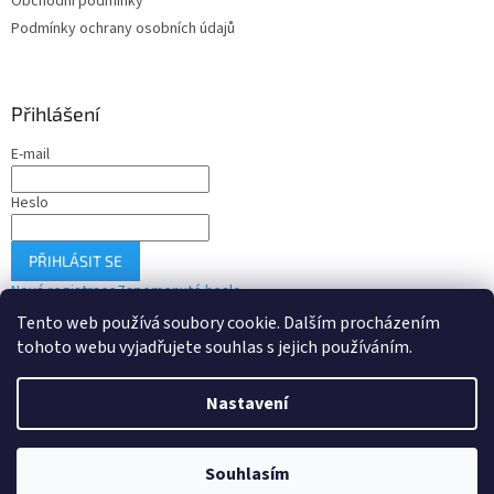
Obchodní podmínky
Podmínky ochrany osobních údajů
Přihlášení
E-mail
Heslo
PŘIHLÁSIT SE
Nová registrace
Zapomenuté heslo
Tento web používá soubory cookie. Dalším procházením
tohoto webu vyjadřujete souhlas s jejich používáním.
Vytvořil Shoptet
Nastavení
Copyright 2026
Drobné-elektro.cz
. Všechna práva vyhrazena.
Souhlasím
Upravit nastavení cookies