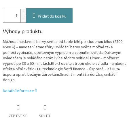
Přidat do košíku
Výhody produktu
Možnost nastavení barvy světla od teplé bílé po studenou bílou (2700 -
6500 K) – navození atmosféry.Ovládání barvy světla možné také
pomocí vypínače, opětovným vypnutím a zapnutím svítidla.Dálkovým
ovladačem je ovládáno naráz i více těchto svítidel.Timer – možnost
vypnutí po 30 a 60 minutách.Efekt osvitu stropu okolo svítidla – ambient
efekt.Noční světlo.LED technologie šetří finance – úsporné – až 80%
úspora oproti bežným žárovkám.Snadná montáž a údržba, unikátní
design.
Detailní informace
ZEPTAT SE
SDÍLET