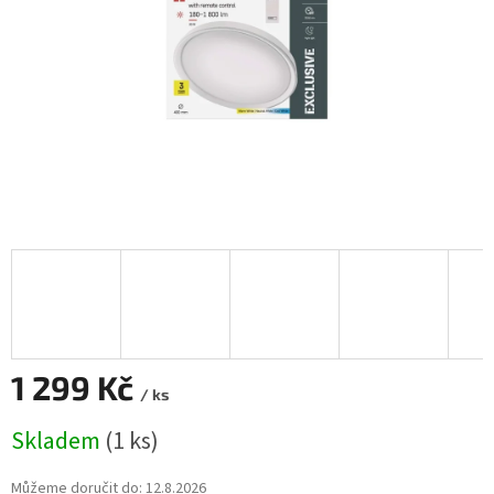
1 299 Kč
/ ks
Měrná
Skladem
(1 ks)
cena:
Můžeme doručit do:
12.8.2026