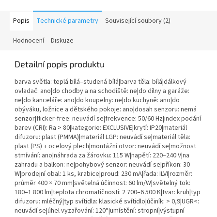
Popis
Technické parametry
Související soubory (2)
Hodnocení
Diskuze
Detailní popis produktu
barva světla: teplá bílá–studená bílá|barva těla: bílá|dálkový
ovladač: ano|do chodby a na schodiště: ne|do dílny a garáže:
ne|do kanceláře: ano|do koupelny: ne|do kuchyně: ano|do
obýváku, ložnice a dětského pokoje: ano|dosah senzoru: nemá
senzor|flicker-free: neuvádí se|frekvence: 50/60 Hz|index podání
barev (CRI): Ra > 80|kategorie: EXCLUSIVE|krytí: IP20|materiál
difuzoru: plast (PMMA)|materiál LGP: neuvádí se|materiál těla:
plast (PS) + ocelový plech|montážní otvor: neuvádí se|možnost
stmívání: ano|náhrada za žárovku: 115 W|napětí: 220–240 V|na
zahradu a balkon: ne|pohybový senzor: neuvádí se|příkon: 30
W|prodejní obal: 1 ks, krabice|proud: 230 mA|řada: ILVI|rozměr:
průměr 400 × 70 mm|světelná účinnost: 60 lm/W|světelný tok:
180–1 800 lm|teplota chromatičnosti: 2 700–6 500 K|tvar: kruh|typ
difuzoru: mléčný|typ svítidla: klasické svítidlo|účiník: > 0,9|UGR<:
neuvádí se|úhel vyzařování: 120°|umístění: stropní|výstupní