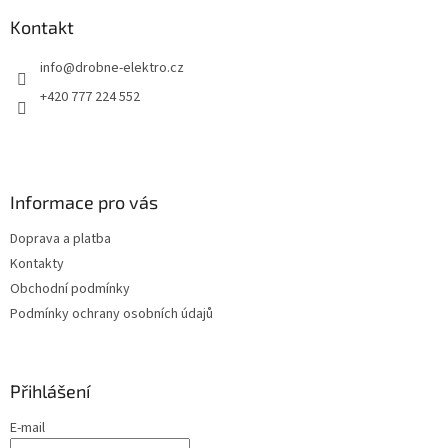
p
a
Kontakt
t
info
@
drobne-elektro.cz
í
+420 777 224 552
Informace pro vás
Doprava a platba
Kontakty
Obchodní podmínky
Podmínky ochrany osobních údajů
Přihlášení
E-mail