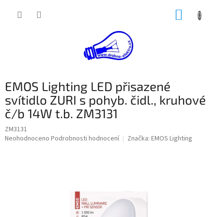
Přejít
NÁKUP
na
obsah
KOŠÍK
EMOS Lighting LED přisazené
svítidlo ZURI s pohyb. čidl., kruhové
č/b 14W t.b. ZM3131
ZM3131
Průměrné
Neohodnoceno
Podrobnosti hodnocení
Značka:
EMOS Lighting
hodnocení
produktu
je
0,0
z
5
hvězdiček.