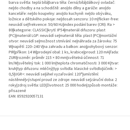
barva světla: teplá bílá|barva těla: černá/bílá|dálkový ovladač:
ne|do chodby a na schodiště: ano|do dílny a garáže: ano|do
kanceláře: ne|do koupelny: ano|do kuchyně: ne|do obýváku,
ložnice a dětského pokoje: ne|dosah senzoru: 10 m|flicker-free:
neuvádí se|frekvence: 50/60 Hz|index podání barev (CRI): Ra >
80|kategorie: CLASSIC|krytí: IP54|materiál difuzoru: plast
(PC)|materiál LGP: neuvádí se|materiál těla: plast (PC)|montážní
otvor: neuvádí se|možnost stmívání: ne|náhrada za žárovku: 75
W|napětí: 220–240 V|na zahradu a balkon: ano|pohybový senzor:
PIR|příkon: 14 W|prodejní obal: 1 ks, krabice|proud: 120 mA|řada:
ZURI|rozměr: průměr 215 × 80 mm|světelná účinnost: 71
lm/W|světelný tok: 1 000 lm|teplota chromatičnosti: 3 000 K|tvar:
kruh|typ difuzoru: mléčný|typ svítidla: klasické svítidlo|účiník: >
0,5|UGR<: neuvádí se|úhel vyzařování: 120°|umístění:
nástěnné|výstupní proud ze zdroje: neuvádí se|záruční doba: 2
roky|zdroj světla: LED|životnost: 25 000 hodin|způsob montáže:
přisazené
EAN: 8592920057131
Z
á