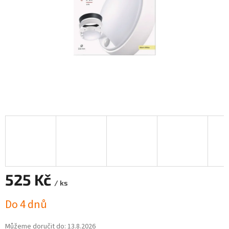
525 Kč
/ ks
Měrná
Do 4 dnů
cena:
Můžeme doručit do:
13.8.2026