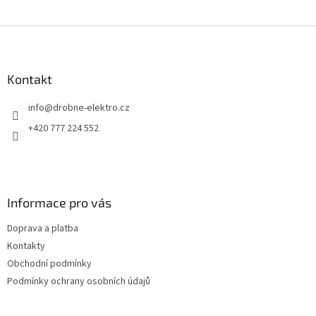
Z
á
p
a
Kontakt
t
info
@
drobne-elektro.cz
í
+420 777 224 552
Informace pro vás
Doprava a platba
Kontakty
Obchodní podmínky
Podmínky ochrany osobních údajů