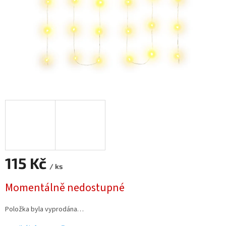
115 Kč
/ ks
Měrná
Momentálně nedostupné
cena:
Položka byla vyprodána…