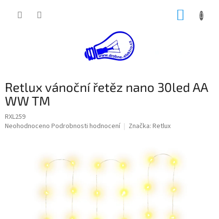
Přejít
NÁKUP
na
obsah
KOŠÍK
Retlux vánoční řetěz nano 30led AA
WW TM
RXL259
Průměrné
Neohodnoceno
Podrobnosti hodnocení
Značka:
Retlux
hodnocení
produktu
je
0,0
z
5
hvězdiček.