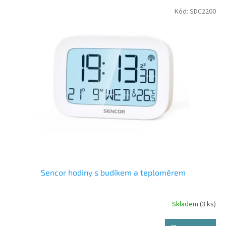
p
V
Kód:
SDC2200
r
ý
o
p
d
i
u
s
k
p
t
r
ů
o
d
u
k
t
ů
Sencor hodiny s budíkem a teploměrem
Skladem
(3 ks)