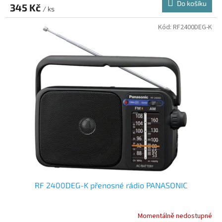
Do košíku
345 Kč
/ ks
Kód:
RF2400DEG-K
RF 2400DEG-K přenosné rádio PANASONIC
Momentálně nedostupné