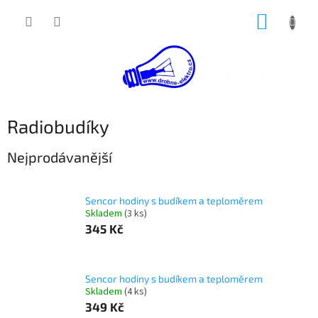
Přejít
NÁKUP
na
obsah
KOŠÍK
Radiobudíky
Nejprodávanější
Sencor hodiny s budíkem a teploměrem
Skladem
(3 ks)
345 Kč
Sencor hodiny s budíkem a teploměrem
Skladem
(4 ks)
349 Kč