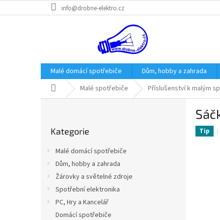
Přejít
info@drobne-elektro.cz
na
obsah
Malé domácí spotřebiče
Dům, hobby a zahrada
Domů
Malé spotřebiče
Příslušenství k malým s
P
Sáč
o
Přeskočit
s
Kategorie
kategorie
Tip
t
r
Malé domácí spotřebiče
a
Dům, hobby a zahrada
n
Žárovky a světelné zdroje
n
í
Spotřební elektronika
p
PC, Hry a Kancelář
a
Domácí spotřebiče