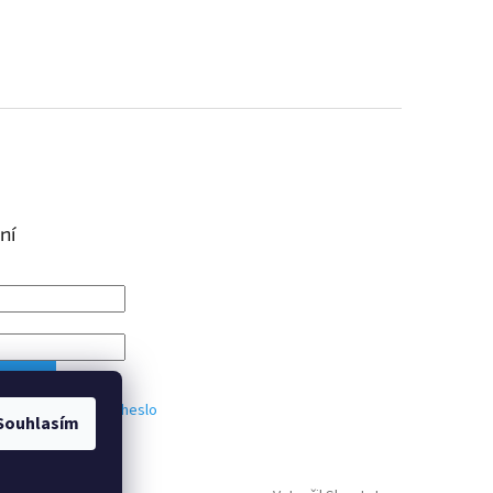
ní
IT SE
trace
Zapomenuté heslo
Souhlasím