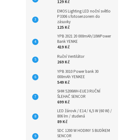
129 Kč
EMOS Lighting LED noční světlo
P3306 s fotosenzorem do
zásuvky
125 Kč
YPB 2021 20 000mAh/10WPower
Bank YENKE
419 Kč
Ruční Ventilátor
269 Kč
YPB 3010 Power bank 30
000mAh YENKEE
549 Kč
SHM 5206WH-EUE3 RUČNÍ
ŠLEHAČ SENCOR
699 Kč
LED žárovk / E14 / 6,5 W (60 W) /
806 lm / studená
89 Kč
SDC 1200 W HODINY S BUDÍKEM
SENCOR