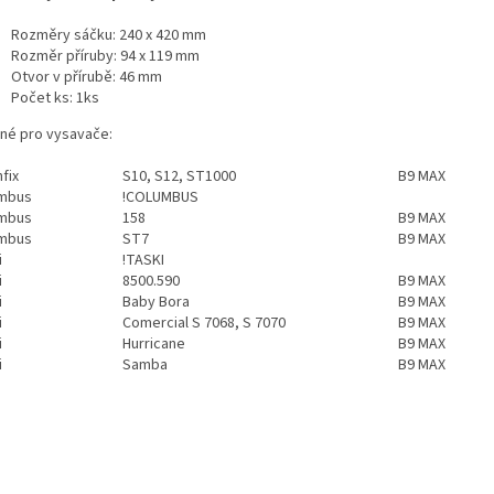
Rozměry sáčku: 240 x 420 mm
Rozměr příruby: 94 x 119 mm
Otvor v přírubě: 46 mm
Počet ks: 1ks
né pro vysavače:
fix
S10, S12, ST1000
B9 MAX
mbus
!COLUMBUS
mbus
158
B9 MAX
mbus
ST7
B9 MAX
i
!TASKI
i
8500.590
B9 MAX
i
Baby Bora
B9 MAX
i
Comercial S 7068, S 7070
B9 MAX
i
Hurricane
B9 MAX
i
Samba
B9 MAX