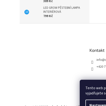
389 Kč
LED GROW PĚSTEBNÍ LAMPA
INTERIÉROVÁ
799 Kč
Z
á
p
a
t
Kontakt
í
info
@
+420 7
Tento web p
vyjadřujete s
Nastaven