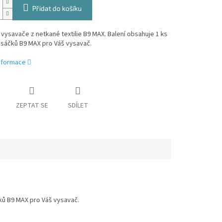
Přidat do košíku
vysavače z netkané textilie B9 MAX. Balení obsahuje 1 ks
h sáčků B9 MAX
pro Váš vysavač.
informace
ZEPTAT SE
SDÍLET
čků B9 MAX
pro Váš vysavač.