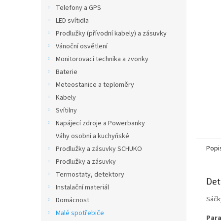
n
Telefony a GPS
e
LED svítidla
l
Prodlužky (přívodní kabely) a zásuvky
Vánoční osvětlení
Monitorovací technika a zvonky
Baterie
Meteostanice a teploměry
Kabely
Svítilny
Napájecí zdroje a Powerbanky
Váhy osobní a kuchyňské
Popi
Prodlužky a zásuvky SCHUKO
Prodlužky a zásuvky
Termostaty, detektory
Det
Instalační materiál
Sáčk
Domácnost
Malé spotřebiče
Para