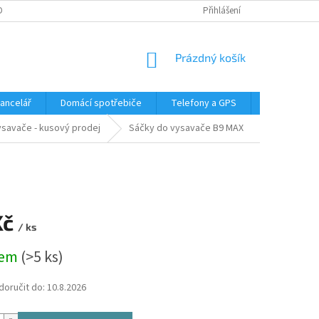
DMÍNKY OCHRANY OSOBNÍCH ÚDAJŮ
Přihlášení
NÁKUPNÍ
Prázdný košík
KOŠÍK
Kancelář
Domácí spotřebiče
Telefony a GPS
LED svítidla
savače - kusový prodej
Sáčky do vysavače B9 MAX
Kč
/ ks
dem
(>5 ks)
oručit do:
10.8.2026