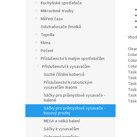
Kuchyňské spotřebiče
Mikrovlnné trouby
Měření času
Odstraňovače žmolků
Topidla
Vhod
Klima
Clean
Pečení
Colu
Příslušenství k malým spotřebičům
Colu
Colu
Příslušenství k vysavačům
Task
Suché číštění koberců
Task
Příslušenství k robotickým
Task
vysavačům Xiaomi
Task
Sáčky pro průmyslové vysavače -
Task
balené
Task
Sáčky pro průmyslové vysavače -
kusový prodej
MEGA a velká balení
Sáčky k vysavačům