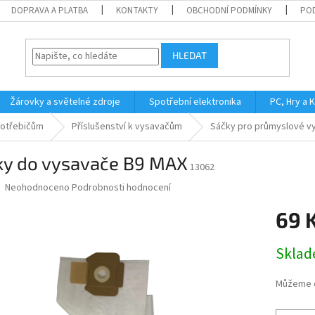
DOPRAVA A PLATBA
KONTAKTY
OBCHODNÍ PODMÍNKY
PO
HLEDAT
Žárovky a světelné zdroje
Spotřební elektronika
PC, Hry a 
potřebičům
Příslušenství k vysavačům
Sáčky pro průmyslové vy
ky do vysavače B9 MAX
13062
Průměrné
Neohodnoceno
Podrobnosti hodnocení
hodnocení
produktu
69 
je
0,0
Měrná
Skla
z
cena:
5
hvězdiček.
Můžeme d