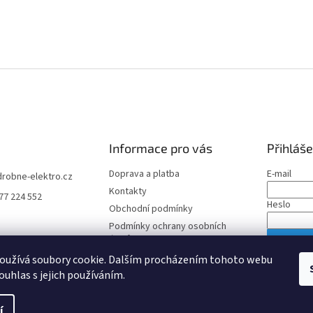
Informace pro vás
Přihláše
Doprava a platba
E-mail
drobne-elektro.cz
Kontakty
77 224 552
Heslo
Obchodní podmínky
Podmínky ochrany osobních
údajů
PŘIHLÁS
oužívá soubory cookie. Dalším procházením tohoto webu
Nová regis
ouhlas s jejich používáním.
í