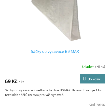
t
r
ů
o
d
u
k
t
ů
Sáčky do vysavače B9 MAX
Skladem
(>5 ks)
Do košíku
69 Kč
/ ks
Sáčky do vysavače z netkané textilie B9 MAX. Balení obsahuje 1 ks
textilních sáčků B9 MAX pro Váš vysavač.
Kód:
7099S