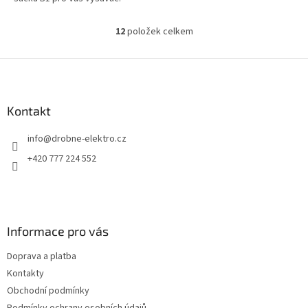
12
položek celkem
O
v
l
Z
á
á
d
p
a
a
Kontakt
c
t
í
info
@
drobne-elektro.cz
í
p
r
+420 777 224 552
v
k
y
v
ý
Informace pro vás
p
i
Doprava a platba
s
u
Kontakty
Obchodní podmínky