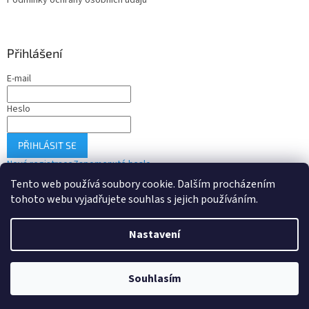
Podmínky ochrany osobních údajů
Přihlášení
E-mail
Heslo
PŘIHLÁSIT SE
Nová registrace
Zapomenuté heslo
Tento web používá soubory cookie. Dalším procházením
tohoto webu vyjadřujete souhlas s jejich používáním.
Vytvořil Shoptet
Nastavení
Copyright 2026
Drobné-elektro.cz
. Všechna práva vyhrazena.
Souhlasím
Upravit nastavení cookies