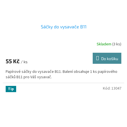
Sáčky do vysavače B11
Skladem
(3 ks)
Do košíku
55 Kč
/ ks
Papírové sáčky do vysavače B11. Balení obsahuje 1 ks papírového
sáčků B11 pro Váš vysavač.
Kód:
13047
Tip