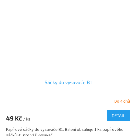
Sáčky do vysavače B1
Do 4 dnů
DETAIL
49 Kč
/ ks
Papírové sáčky do vysavače B1. Balení obsahuje 1 ks papírového
sáčků B1 pro Váš vysavač.