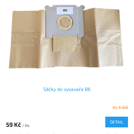
Sáčky do vysavače B6
Do 4 dnů
DETAIL
59 Kč
/ ks