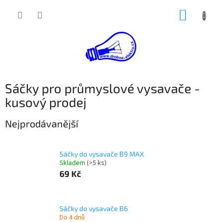
Přejít
NÁKUP
na
obsah
KOŠÍK
Sáčky pro průmyslové vysavače -
kusový prodej
Nejprodávanější
Sáčky do vysavače B9 MAX
Skladem
(>5 ks)
69 Kč
Sáčky do vysavače B6
Do 4 dnů