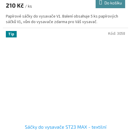
Do košíku
210 Kč
/ ks
Papírové sáčky do vysavače V1. Balení obsahuje 5 ks papírových
sáčků V1, vůni do vysavače zdarma pro Váš vysavač.
Kód:
3058
Tip
Sáčky do vysavače ST23 MAX - textilní