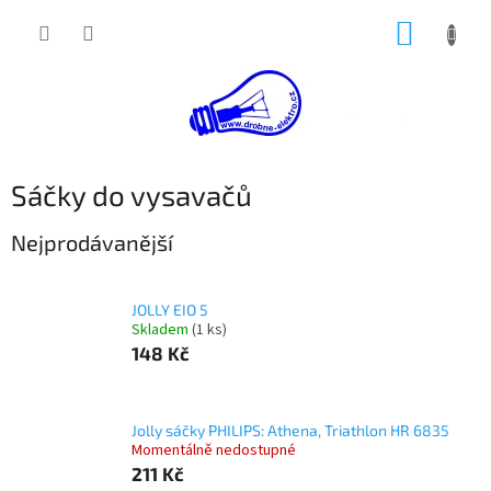
Přejít
NÁKUP
na
obsah
KOŠÍK
Sáčky do vysavačů
Nejprodávanější
JOLLY EIO 5
Skladem
(1 ks)
148 Kč
Jolly sáčky PHILIPS: Athena, Triathlon HR 6835
Momentálně nedostupné
211 Kč