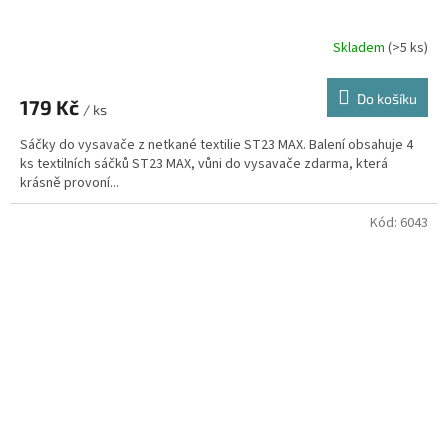
Skladem
(>5 ks)
Do košíku
179 Kč
/ ks
Sáčky do vysavače z netkané textilie ST23 MAX. Balení obsahuje 4
ks textilních sáčků ST23 MAX, vůni do vysavače zdarma, která
krásně provoní...
Kód:
6043