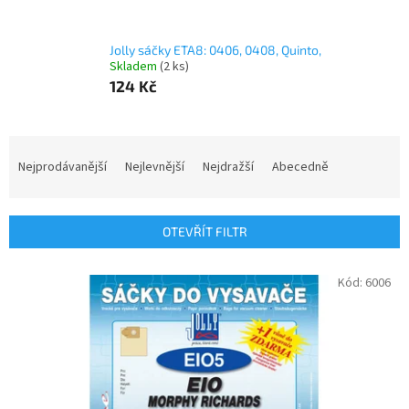
Jolly sáčky ETA8: 0406, 0408, Quinto,
Skladem
(2 ks)
124 Kč
Ř
a
Nejprodávanější
Nejlevnější
Nejdražší
Abecedně
z
e
n
OTEVŘÍT FILTR
í
p
V
Kód:
6006
r
ý
o
p
d
i
u
s
k
p
t
r
ů