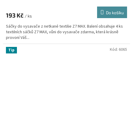
Do košíku
193 Kč
/ ks
Sáčky do vysavače z netkané textilie Z7 MAX. Balení obsahuje 4 ks
textilních sáčků Z7 MAX, vůni do vysavače zdarma, která krásně
provoní Váš...
Kód:
6065
Tip