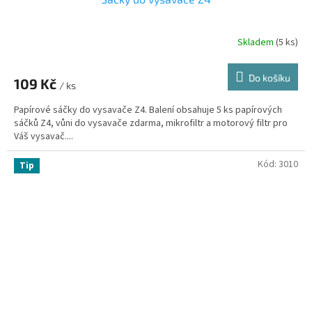
Skladem
(5 ks)
Do košíku
109 Kč
/ ks
Papírové sáčky do vysavače Z4. Balení obsahuje 5 ks papírových
sáčků Z4, vůni do vysavače zdarma, mikrofiltr a motorový filtr pro
Váš vysavač....
Kód:
3010
Tip