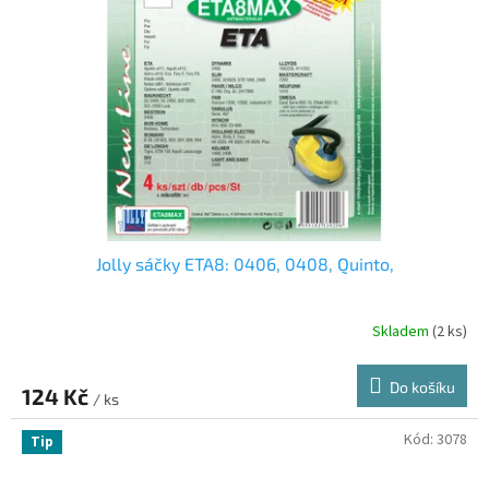
Jolly sáčky ETA8: 0406, 0408, Quinto,
Skladem
(2 ks)
Do košíku
124 Kč
/ ks
Kód:
3078
Tip