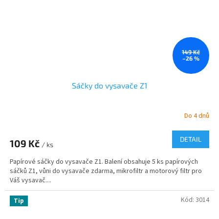
149 Kč
–26 %
Sáčky do vysavače Z1
Do 4 dnů
DETAIL
109 Kč
/ ks
Papírové sáčky do vysavače Z1. Balení obsahuje 5 ks papírových
sáčků Z1, vůni do vysavače zdarma, mikrofiltr a motorový filtr pro
Váš vysavač....
Kód:
3014
Tip