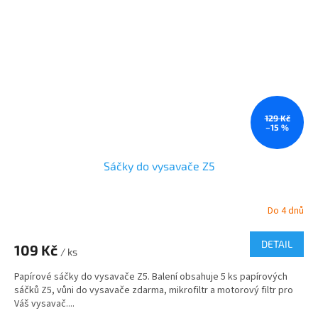
129 Kč
–15 %
Sáčky do vysavače Z5
Do 4 dnů
DETAIL
109 Kč
/ ks
Papírové sáčky do vysavače Z5. Balení obsahuje 5 ks papírových
sáčků Z5, vůni do vysavače zdarma, mikrofiltr a motorový filtr pro
Váš vysavač....