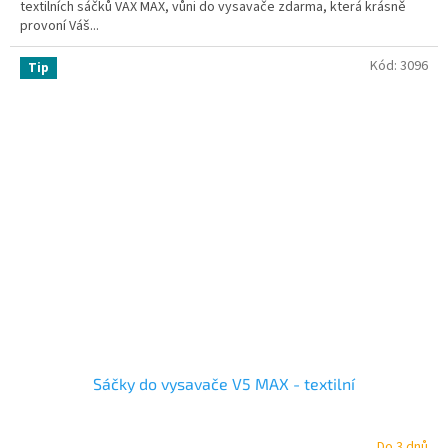
textilních sáčků VAX MAX, vůni do vysavače zdarma, která krásně
provoní Váš...
Kód:
3096
Tip
Sáčky do vysavače V5 MAX - textilní
Do 3 dnů