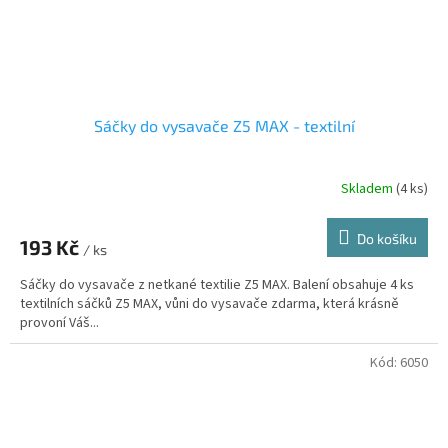
Sáčky do vysavače Z5 MAX - textilní
Skladem
(4 ks)
Do košíku
193 Kč
/ ks
Sáčky do vysavače z netkané textilie Z5 MAX. Balení obsahuje 4 ks
textilních sáčků Z5 MAX, vůni do vysavače zdarma, která krásně
provoní Váš...
Kód:
6050