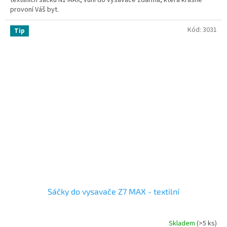
textilních sáčků N1 MAX, vůni do vysavače zdarma, která krásně
provoní Váš byt.
Kód:
3031
Tip
Sáčky do vysavače Z7 MAX - textilní
Skladem
(>5 ks)