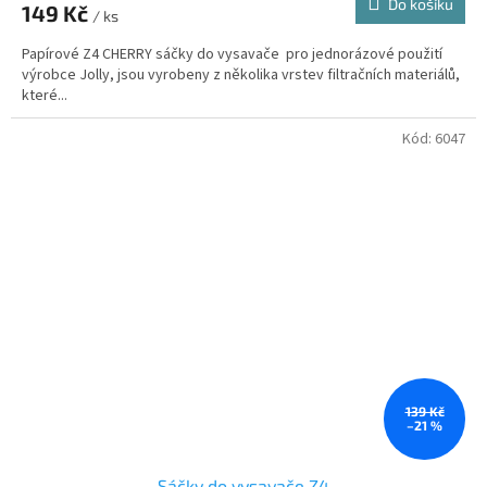
Do košíku
149 Kč
/ ks
Papírové Z4 CHERRY sáčky do vysavače pro jednorázové použití
výrobce Jolly, jsou vyrobeny z několika vrstev filtračních materiálů,
které...
Kód:
6047
139 Kč
–21 %
Sáčky do vysavače Z4