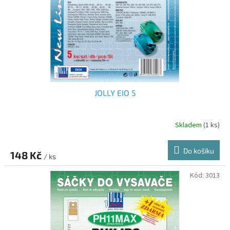
o
d
u
k
t
ů
JOLLY EIO 5
Skladem
(1 ks)
Do košíku
148 Kč
/ ks
Kód:
3013