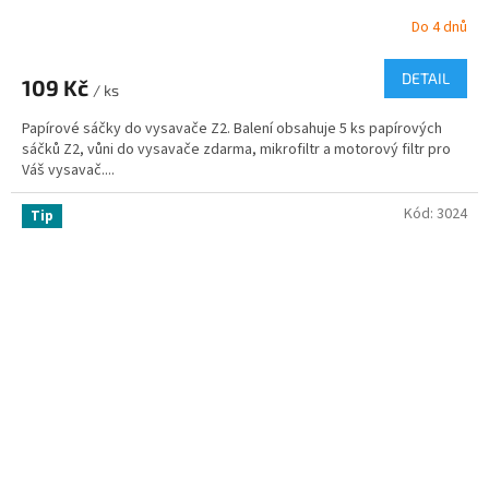
Do 4 dnů
DETAIL
109 Kč
/ ks
Papírové sáčky do vysavače Z2. Balení obsahuje 5 ks papírových
sáčků Z2, vůni do vysavače zdarma, mikrofiltr a motorový filtr pro
Váš vysavač....
Kód:
3024
Tip