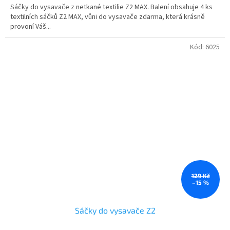
Sáčky do vysavače z netkané textilie Z2 MAX. Balení obsahuje 4 ks
textilních sáčků Z2 MAX, vůni do vysavače zdarma, která krásně
provoní Váš...
Kód:
6025
129 Kč
–15 %
Sáčky do vysavače Z2