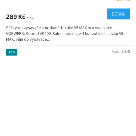
DETAIL
289 Kč
/ ks
Sáčky do vysavače z netkané textilie V5 MAX pro vysavače
VORWERK: Kobold VK200. Balení obsahuje 4 ks textilních sáčků V5
MAX, vůni do vysavače...
Kód:
3059
Tip