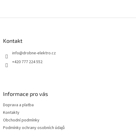
Z
á
p
a
Kontakt
t
info
@
drobne-elektro.cz
í
+420 777 224 552
Informace pro vás
Doprava a platba
Kontakty
Obchodní podmínky
Podmínky ochrany osobních údajů