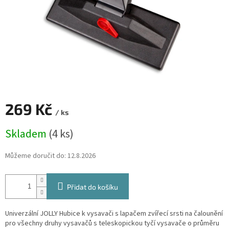
269 Kč
/ ks
Měrná
Skladem
(4 ks)
cena:
Můžeme doručit do:
12.8.2026
Přidat do košíku
Univerzální JOLLY Hubice k vysavači s lapačem zvířecí srsti na čalounění
pro všechny druhy vysavačů s teleskopickou tyčí vysavače o průměru