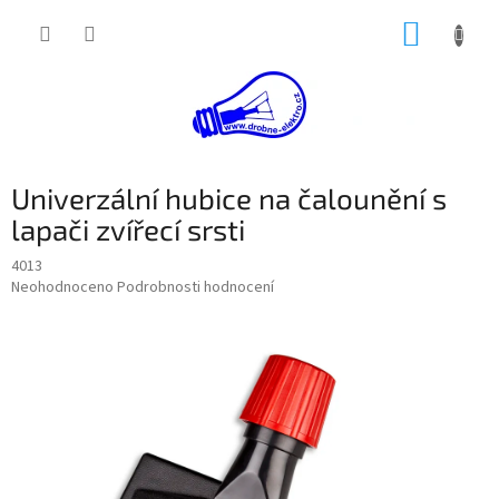
Přejít
NÁKUP
na
obsah
KOŠÍK
Univerzální hubice na čalounění s
lapači zvířecí srsti
4013
Průměrné
Neohodnoceno
Podrobnosti hodnocení
hodnocení
produktu
je
0,0
z
5
hvězdiček.