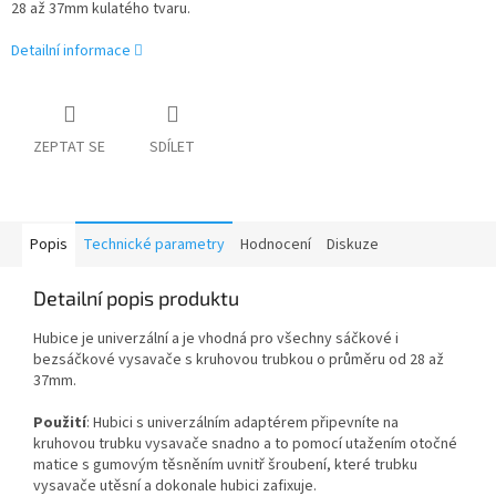
28 až 37mm kulatého tvaru.
Detailní informace
ZEPTAT SE
SDÍLET
Popis
Technické parametry
Hodnocení
Diskuze
Detailní popis produktu
Hubice je univerzální a je vhodná pro všechny sáčkové i
bezsáčkové vysavače s kruhovou trubkou o průměru od 28 až
37mm.
Použití
: Hubici s univerzálním adaptérem připevníte na
kruhovou trubku vysavače snadno a to pomocí utažením otočné
matice s gumovým těsněním uvnitř šroubení, které trubku
vysavače utěsní a dokonale hubici zafixuje.