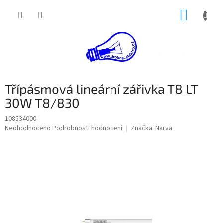
Přejít
NÁKUP
na
obsah
KOŠÍK
Třípásmová lineární zářivka T8 LT
30W T8/830
108534000
Průměrné
Neohodnoceno
Podrobnosti hodnocení
Značka:
Narva
hodnocení
produktu
je
0,0
z
5
hvězdiček.