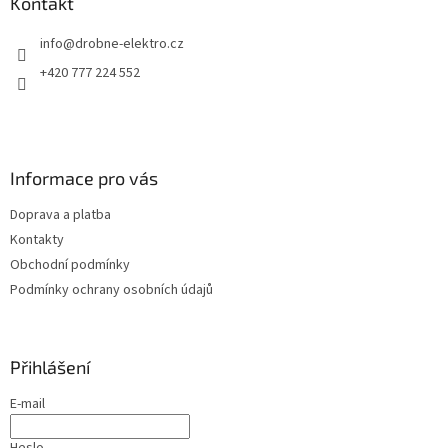
a
Kontakt
t
info
@
drobne-elektro.cz
í
+420 777 224 552
Informace pro vás
Doprava a platba
Kontakty
Obchodní podmínky
Podmínky ochrany osobních údajů
Přihlášení
E-mail