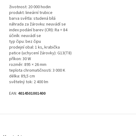
životnost: 20 000 hodin
produkt: lineární trubice
barva světla: studená bílá
náhrada za žárovku: neuvádí se
index podání barev (CRI): Ra = 84
účiník: neuvádí se
typ čipu: bez čipu
prodejní obal: 1 ks, krabička
patice (uchycení žárovky): G13(T8)
příkon: 30 W
rozměr: 895 × 26 mm
teplota chromatičnosti: 3 000 K
délka: 89,5 cm
světelný tok: 2 400 lm
EAN:
4014501001400
Z
á
p