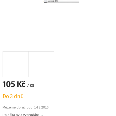
105 Kč
/ KS
Měrná
Do 3 dnů
cena:
Můžeme doručit do:
14.8.2026
Položka byla vyprodána…