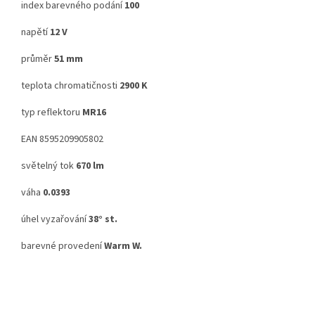
index barevného podání
100
napětí
12 V
průměr
51 mm
teplota chromatičnosti
2900 K
typ reflektoru
MR16
EAN 8595209905802
světelný tok
670 lm
váha
0.0393
úhel vyzařování
38° st.
barevné provedení
Warm W.