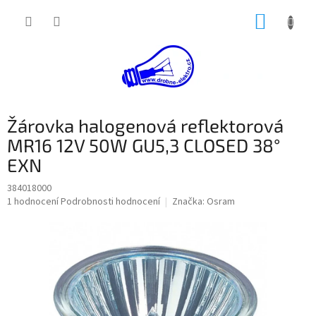
Přejít
NÁKUP
na
obsah
KOŠÍK
Žárovka halogenová reflektorová
MR16 12V 50W GU5,3 CLOSED 38°
EXN
384018000
Průměrné
1 hodnocení
Podrobnosti hodnocení
Značka:
Osram
hodnocení
produktu
je
5,0
z
5
hvězdiček.