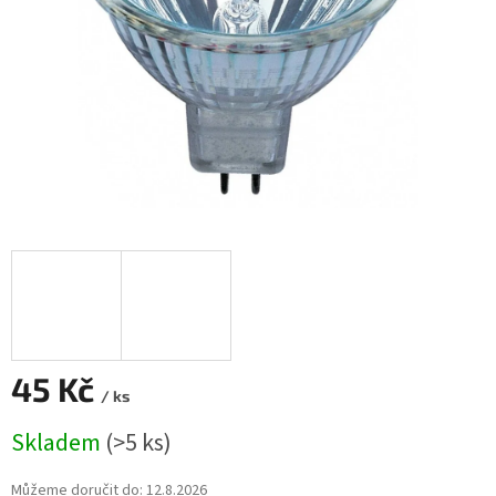
45 Kč
/ ks
Měrná
Skladem
(>5 ks)
cena:
Můžeme doručit do:
12.8.2026