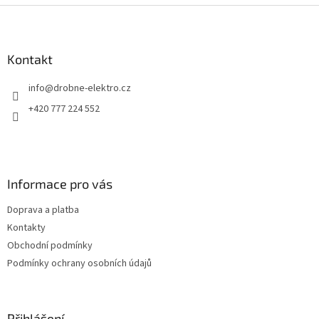
Z
á
p
a
Kontakt
t
info
@
drobne-elektro.cz
í
+420 777 224 552
Informace pro vás
Doprava a platba
Kontakty
Obchodní podmínky
Podmínky ochrany osobních údajů
Přihlášení