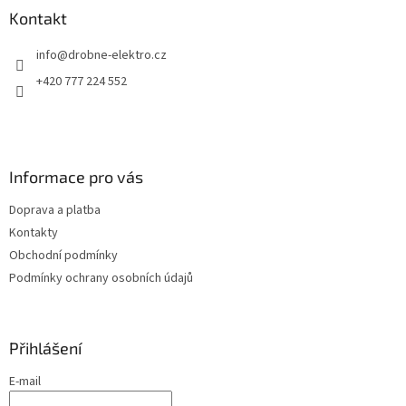
a
Kontakt
t
info
@
drobne-elektro.cz
í
+420 777 224 552
Informace pro vás
Doprava a platba
Kontakty
Obchodní podmínky
Podmínky ochrany osobních údajů
Přihlášení
E-mail