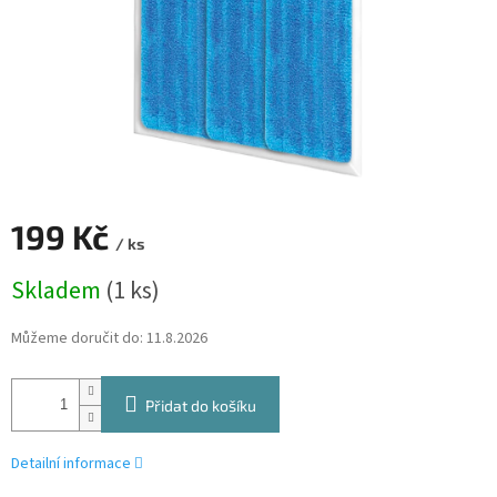
199 Kč
/ ks
Měrná
Skladem
(1 ks)
cena:
Můžeme doručit do:
11.8.2026
Přidat do košíku
Detailní informace