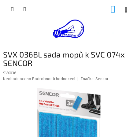
Přejít
NÁKUP
na
obsah
KOŠÍK
SVX 036BL sada mopů k SVC 074x
SENCOR
SVX036
Průměrné
Neohodnoceno
Podrobnosti hodnocení
Značka:
Sencor
hodnocení
produktu
je
0,0
z
5
hvězdiček.