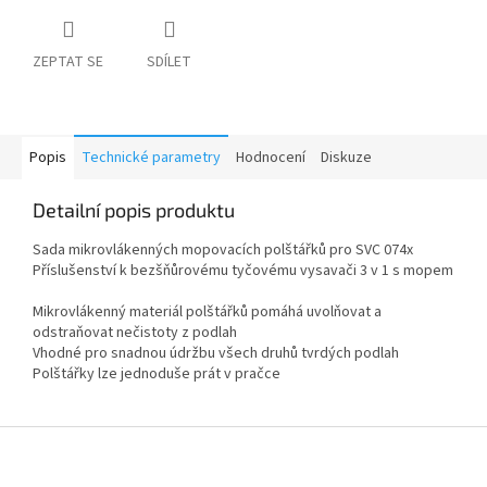
ZEPTAT SE
SDÍLET
Popis
Technické parametry
Hodnocení
Diskuze
Detailní popis produktu
Sada mikrovlákenných mopovacích polštářků pro SVC 074x
Příslušenství k bezšňůrovému tyčovému vysavači 3 v 1 s mopem
Mikrovlákenný materiál polštářků pomáhá uvolňovat a
odstraňovat nečistoty z podlah
Vhodné pro snadnou údržbu všech druhů tvrdých podlah
Polštářky lze jednoduše prát v pračce
Z
á
p