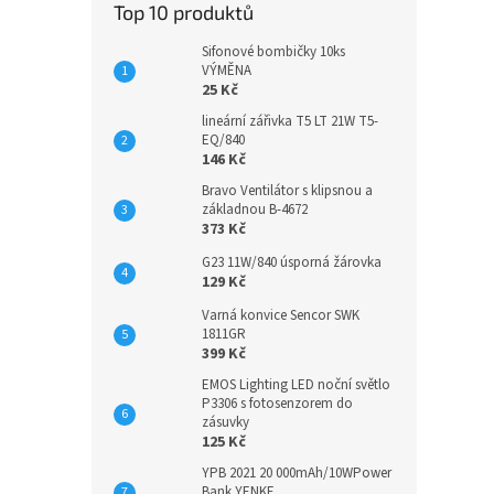
Top 10 produktů
Sifonové bombičky 10ks
VÝMĚNA
25 Kč
lineární zářivka T5 LT 21W T5-
EQ/840
146 Kč
Bravo Ventilátor s klipsnou a
základnou B-4672
373 Kč
G23 11W/840 úsporná žárovka
129 Kč
Varná konvice Sencor SWK
1811GR
399 Kč
EMOS Lighting LED noční světlo
P3306 s fotosenzorem do
zásuvky
125 Kč
YPB 2021 20 000mAh/10WPower
Bank YENKE