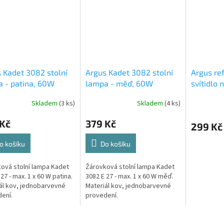
 Kadet 3082 stolní
Argus Kadet 3082 stolní
Argus re
 - patina, 60W
lampa - měď, 60W
svítidlo 
max. 40
Skladem
(3 ks)
Skladem
(4 ks)
520/KL/
 Kč
379 Kč
299 Kč
o košíku
Do košíku
ová stolní lampa Kadet
Žárovková stolní lampa Kadet
27 - max. 1 x 60 W patina.
3082 E 27 - max. 1 x 60 W měď.
ál kov, jednobarvevné
Materiál kov, jednobarvevné
ení.
provedení.