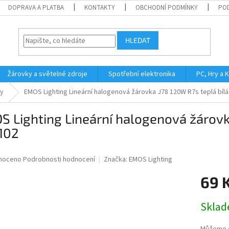
DOPRAVA A PLATBA
KONTAKTY
OBCHODNÍ PODMÍNKY
PO
HLEDAT
Žárovky a světelné zdroje
Spotřební elektronika
PC, Hry a 
y
EMOS Lighting Lineární halogenová žárovka J78 120W R7s teplá bíl
 Lighting Lineární halogenová žárovk
102
né
noceno
Podrobnosti hodnocení
Značka:
EMOS Lighting
ní
69 
u
Měrná
Skla
cena:
ek.