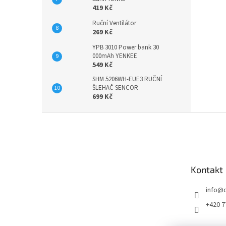
419 Kč
Ruční Ventilátor
269 Kč
YPB 3010 Power bank 30
000mAh YENKEE
549 Kč
SHM 5206WH-EUE3 RUČNÍ
ŠLEHAČ SENCOR
699 Kč
Z
á
p
a
t
Kontakt
í
info
@
+420 7