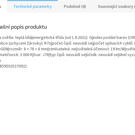
s
Technické parametry
Podobné (4)
Související soubory 
ailní popis produktu
 světla: teplá bílá|energetická třída (od 1.9.2021): G|index podání barev (CR
tice (uchycení žárovky): R7s|počet čipů: neuvádí se|počet spínacích cyklů: 8
GEN|rozměr: 8 × 78 × 8 mm|stmívatelná: ne|světelná účinnost: 19 lm/W|světe
atičnosti: 3 000 K|tvar: J78|typ čipů: neuvádí se|účiník: neuvádí se|úhel vyz
n
 8595025370921