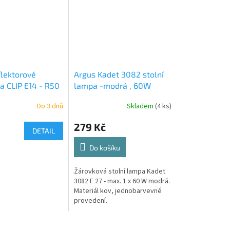
flektorové
Argus Kadet 3082 stolní
na CLIP E14 - R50
lampa -modrá , 60W
W černá
Do 3 dnů
Skladem
(4 ks)
CN
279 Kč
DETAIL
Do košíku
Žárovková stolní lampa Kadet
3082 E 27 - max. 1 x 60 W modrá.
Materiál kov, jednobarvevné
provedení.