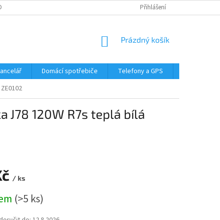
DMÍNKY OCHRANY OSOBNÍCH ÚDAJŮ
Přihlášení
NÁKUPNÍ
Prázdný košík
KOŠÍK
Kancelář
Domácí spotřebiče
Telefony a GPS
LED svítidla
á ZE0102
a J78 120W R7s teplá bílá
Kč
/ ks
dem
(>5 ks)