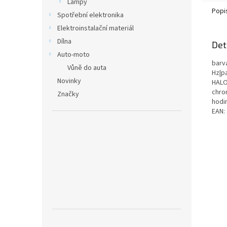
Lampy
Popi
Spotřební elektronika
Elektroinstalační materiál
Dílna
Det
Auto-moto
barva
Vůně do auta
Hz|pa
Novinky
HALO
chrom
Značky
hodi
EAN: