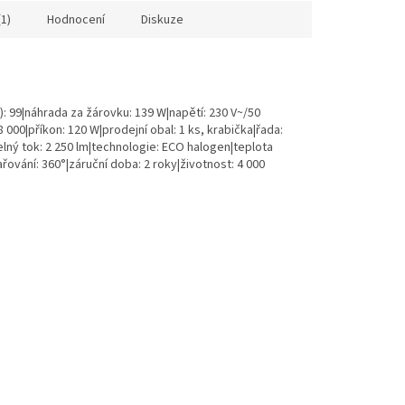
(1)
Hodnocení
Diskuze
I): 99|náhrada za žárovku: 139 W|napětí: 230 V~/50
 000|příkon: 120 W|prodejní obal: 1 ks, krabička|řada:
lný tok: 2 250 lm|technologie: ECO halogen|teplota
ařování: 360°|záruční doba: 2 roky|životnost: 4 000