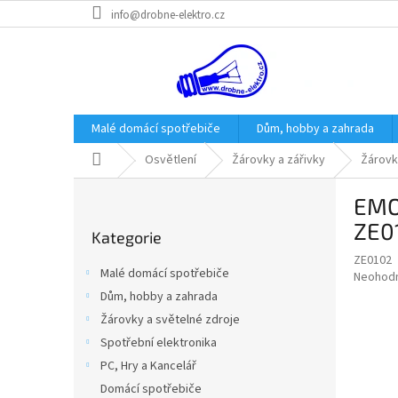
Přejít
info@drobne-elektro.cz
na
obsah
Malé domácí spotřebiče
Dům, hobby a zahrada
Domů
Osvětlení
Žárovky a zářivky
Žárovk
P
EMOS
o
Přeskočit
s
ZE0
Kategorie
kategorie
t
ZE0102
r
Malé domácí spotřebiče
Průměr
Neohod
a
hodnoce
Dům, hobby a zahrada
n
produkt
Žárovky a světelné zdroje
n
je
í
Spotřební elektronika
0,0
z
p
PC, Hry a Kancelář
5
a
Domácí spotřebiče
hvězdič