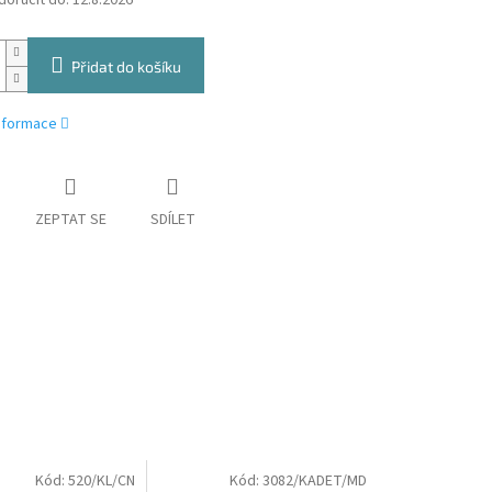
oručit do:
12.8.2026
Přidat do košíku
informace
ZEPTAT SE
SDÍLET
Kód:
520/KL/CN
Kód:
3082/KADET/MD