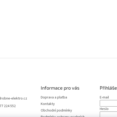
Informace pro vás
Přihláše
Doprava a platba
E-mail
drobne-elektro.cz
Kontakty
77 224 552
Heslo
Obchodní podmínky
Podmínky ochrany osobních