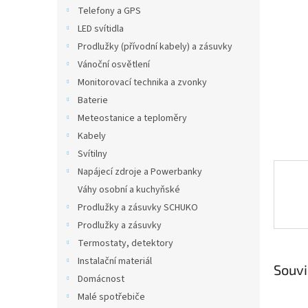
n
Telefony a GPS
e
LED svítidla
l
Prodlužky (přívodní kabely) a zásuvky
Vánoční osvětlení
Monitorovací technika a zvonky
Baterie
Meteostanice a teploměry
Kabely
Svítilny
Napájecí zdroje a Powerbanky
Váhy osobní a kuchyňské
Prodlužky a zásuvky SCHUKO
Prodlužky a zásuvky
Termostaty, detektory
Instalační materiál
Souvi
Domácnost
Malé spotřebiče