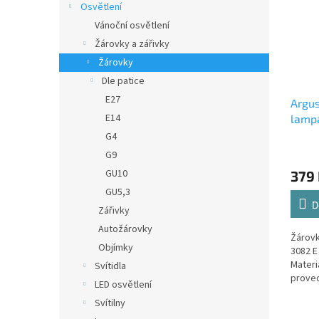
Osvětlení
Vánoční osvětlení
Žárovky a zářivky
Žárovky
Dle patice
E27
Argus
E14
lampa
G4
G9
GU10
379
GU5,3
D
Zářivky
Autožárovky
Žárovk
Objímky
3082 E 
Materi
Svítidla
proved
LED osvětlení
Svítilny