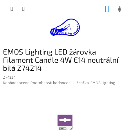
Přejít
NÁKUP
na
obsah
KOŠÍK
EMOS Lighting LED žárovka
Filament Candle 4W E14 neutrální
bílá Z74214
Z74214
Průměrné
Neohodnoceno
Podrobnosti hodnocení
Značka:
EMOS Lighting
hodnocení
produktu
je
0,0
z
5
hvězdiček.