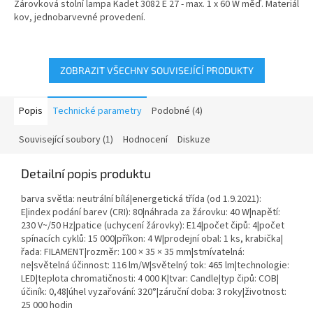
Žárovková stolní lampa Kadet 3082 E 27 - max. 1 x 60 W měď. Materiál
kov, jednobarvevné provedení.
ZOBRAZIT VŠECHNY SOUVISEJÍCÍ PRODUKTY
Popis
Technické parametry
Podobné (4)
Související soubory (1)
Hodnocení
Diskuze
Detailní popis produktu
barva světla: neutrální bílá|energetická třída (od 1.9.2021):
E|index podání barev (CRI): 80|náhrada za žárovku: 40 W|napětí:
230 V~/50 Hz|patice (uchycení žárovky): E14|počet čipů: 4|počet
spínacích cyklů: 15 000|příkon: 4 W|prodejní obal: 1 ks, krabička|
řada: FILAMENT|rozměr: 100 × 35 × 35 mm|stmívatelná:
ne|světelná účinnost: 116 lm/W|světelný tok: 465 lm|technologie:
LED|teplota chromatičnosti: 4 000 K|tvar: Candle|typ čipů: COB|
účiník: 0,48|úhel vyzařování: 320°|záruční doba: 3 roky|životnost:
25 000 hodin