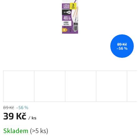
89 Kč
–56 %
89 Kč
–56 %
39 Kč
/ ks
Měrná
Skladem
(>5 ks)
cena: