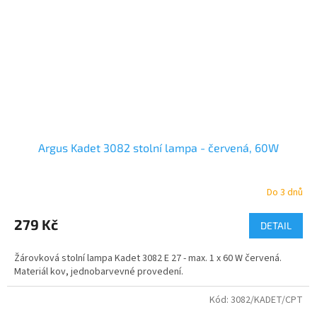
Argus Kadet 3082 stolní lampa - červená, 60W
Do 3 dnů
279 Kč
DETAIL
Žárovková stolní lampa Kadet 3082 E 27 - max. 1 x 60 W červená.
Materiál kov, jednobarvevné provedení.
Kód:
3082/KADET/CPT