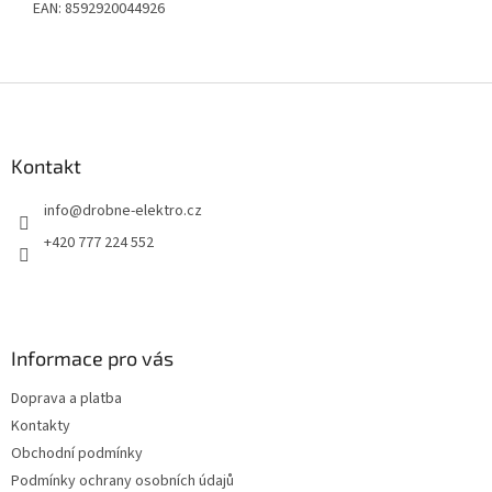
EAN: 8592920044926
Z
á
p
a
Kontakt
t
info
@
drobne-elektro.cz
í
+420 777 224 552
Informace pro vás
Doprava a platba
Kontakty
Obchodní podmínky
Podmínky ochrany osobních údajů