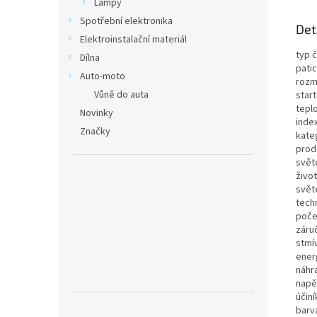
Lampy
Spotřební elektronika
Det
Elektroinstalační materiál
typ č
Dílna
patic
Auto-moto
rozm
Vůně do auta
start
teplo
Novinky
index
Značky
kate
prode
svět
život
světe
techn
poče
záruč
stmí
energ
náhr
napět
účiní
barva