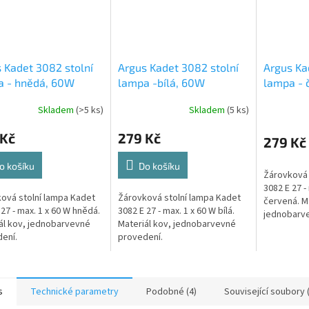
 Kadet 3082 stolní
Argus Kadet 3082 stolní
Argus Ka
a - hnědá, 60W
lampa -bílá, 60W
lampa - 
Skladem
(>5 ks)
Skladem
(5 ks)
Průměrné
hodnocení
 Kč
279 Kč
produktu
279 Kč
je
5,0
o košíku
Do košíku
Žárovková 
z
3082 E 27 -
5
ová stolní lampa Kadet
Žárovková stolní lampa Kadet
červená. Ma
hvězdiček.
 27 - max. 1 x 60 W hnědá.
3082 E 27 - max. 1 x 60 W bílá.
jednobarve
ál kov, jednobarvevné
Materiál kov, jednobarvevné
ení.
provedení.
s
Technické parametry
Podobné (4)
Související soubory 