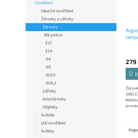
Osvětlení
Vánoční osvětlení
Žárovky a zářivky
Žárovky
Argus
Dle patice
lamp
E27
E14
G4
279
G9
D
GU10
GU5,3
Žárovk
Zářivky
3082 E
Autožárovky
Materi
proved
Objímky
Svítidla
LED osvětlení
Popi
Svítilny