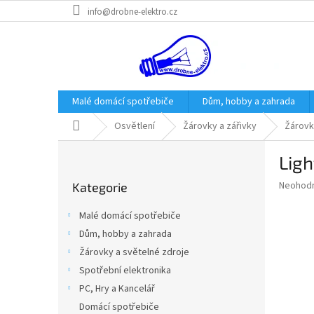
Přejít
info@drobne-elektro.cz
na
obsah
Malé domácí spotřebiče
Dům, hobby a zahrada
Domů
Osvětlení
Žárovky a zářivky
Žárovk
P
Ligh
o
Přeskočit
s
Průměr
Neohod
Kategorie
kategorie
t
hodnoce
r
produkt
Malé domácí spotřebiče
a
je
Dům, hobby a zahrada
0,0
n
z
Žárovky a světelné zdroje
n
5
í
Spotřební elektronika
hvězdič
p
PC, Hry a Kancelář
a
Domácí spotřebiče