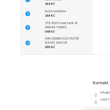
419 Kč
Ruční Ventilátor
269 Kč
YPB 3010 Power bank 30
000mAh YENKEE
549 Kč
SHM 5206WH-EUE3 RUČNÍ
ŠLEHAČ SENCOR
699 Kč
Z
á
p
a
t
Kontakt
í
info
@
+420 7