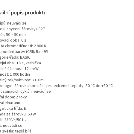
ailní popis produktu
ipů: neuvádí se
e (uchycení žárovky): E27
ěr: 50 × 90 mm
ovací doba: 0 s
ta chromatičnosti: 2 800 K
 podání barev (CRI): Ra >95
gorie/řada: BASIC
jní obal: 1 ks, krabička
elná účinnost: 12 lm/W
nost: 1 000 hodin
lný tok/svítivost: 710 lm
ologie: žárovka speciální pro extrémní teploty -30 °C do +80 °C
t spínacích cyklů: neuvádí se
ní doba: 2 roky
vatelná: ano
etická třída: E
ada za žárovku: 60 W
í: 230 V~/50 Hz
k: neuvádí se
 světla: teplá bílá