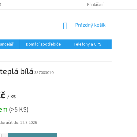
DMÍNKY OCHRANY OSOBNÍCH ÚDAJŮ
Přihlášení
NÁKUPNÍ
Prázdný košík
KOŠÍK
Kancelář
Domácí spotřebiče
Telefony a GPS
LED svítidla
eplá bílá
337003010
Kč
/ KS
dem
(>5 KS)
oručit do:
12.8.2026