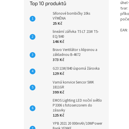
úhel
Top 10 produktů
tvar:
příko
Sifonové bombičky 10ks
VÝMĚNA
poče
25 Kč
EAN:
lineární zářivka T5 LT 21W T5-
EQ/840
146 Kč
Bravo Ventilátor s klipsnou a
základnou B-4672
373 Kč
G23 11W/840 úsporná žárovka
129 Kč
Varná konvice Sencor SWK
1811GR
399 Kč
EMOS Lighting LED noční světlo
P3306 s fotosenzorem do
zásuvky
125 Kč
YPB 2021 20 000mAh/10WPower
Bank YENKE