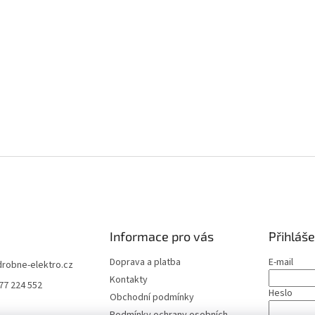
Informace pro vás
Přihláše
Doprava a platba
E-mail
drobne-elektro.cz
Kontakty
77 224 552
Heslo
Obchodní podmínky
Podmínky ochrany osobních