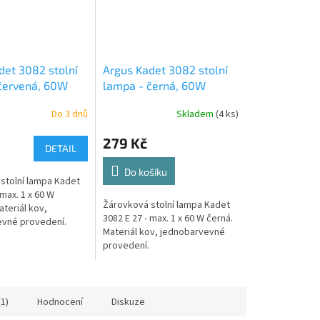
det 3082 stolní
Argus Kadet 3082 stolní
červená, 60W
lampa - černá, 60W
Do 3 dnů
Skladem
(4 ks)
279 Kč
DETAIL
Do košíku
stolní lampa Kadet
 max. 1 x 60 W
Žárovková stolní lampa Kadet
teriál kov,
3082 E 27 - max. 1 x 60 W černá.
vné provedení.
Materiál kov, jednobarvevné
provedení.
(1)
Hodnocení
Diskuze