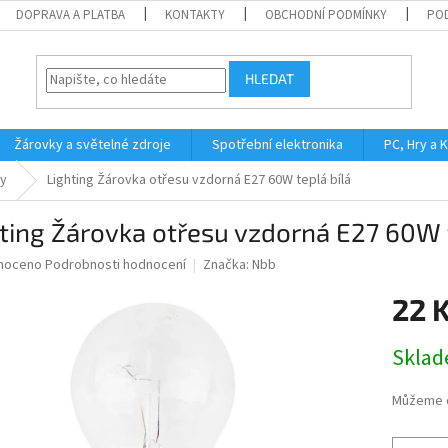
DOPRAVA A PLATBA
KONTAKTY
OBCHODNÍ PODMÍNKY
PO
HLEDAT
Žárovky a světelné zdroje
Spotřební elektronika
PC, Hry a 
y
Lighting Žárovka otřesu vzdorná E27 60W teplá bílá
ting Žárovka otřesu vzdorná E27 60W t
né
noceno
Podrobnosti hodnocení
Značka:
Nbb
ní
22 
u
Měrná
Skla
cena:
ek.
Můžeme d