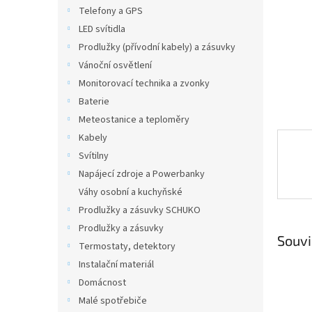
n
Telefony a GPS
e
LED svítidla
l
Prodlužky (přívodní kabely) a zásuvky
Vánoční osvětlení
Monitorovací technika a zvonky
Baterie
Meteostanice a teploměry
Kabely
Svítilny
Napájecí zdroje a Powerbanky
Váhy osobní a kuchyňské
Prodlužky a zásuvky SCHUKO
Prodlužky a zásuvky
Souvi
Termostaty, detektory
Instalační materiál
Domácnost
Malé spotřebiče